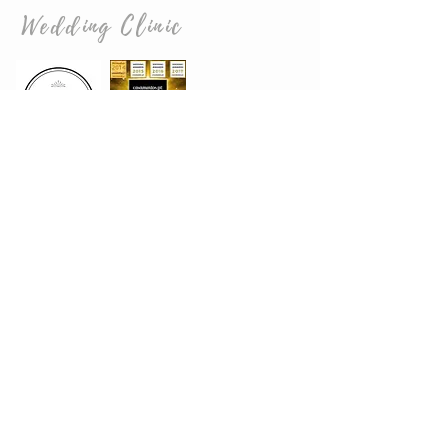
Wedding Clinic
Fale connosco :
📞
912929646
📍 Av .1 de dezembro de 1640, n516, Casal do
Marco, Seixal
📧 noivas@weddingclinic.pt
🌐 Website - www.weddingclinic.pt
🌐Instagram: @wedding.clinic