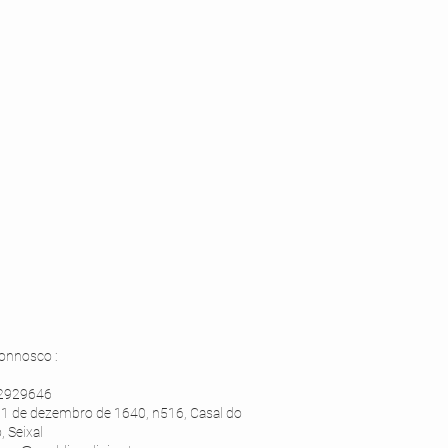
connosco :
12929646
 .1 de dezembro de 1640, n516, Casal do
 Seixal